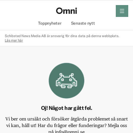
meny
Hem
Toppnyheter
Senaste nytt
Schibsted News Media AB är ansvarig för dina data på denna webbplats.
Läs mer här
Oj! Något har gått fel.
Vi ber om ursäkt och försöker åtgärda problemet så snart
vi kan, håll ut! Har du frågor eller funderingar? Mejla oss
på info@omni.se