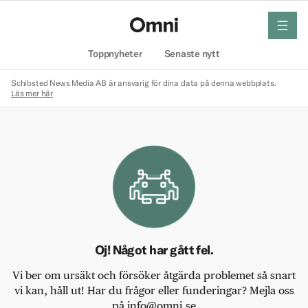
meny
Hem
Toppnyheter
Senaste nytt
Schibsted News Media AB är ansvarig för dina data på denna webbplats.
Läs mer här
Oj! Något har gått fel.
Vi ber om ursäkt och försöker åtgärda problemet så snart
vi kan, håll ut! Har du frågor eller funderingar? Mejla oss
på info@omni.se