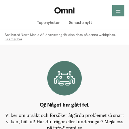
meny
Hem
Toppnyheter
Senaste nytt
Schibsted News Media AB är ansvarig för dina data på denna webbplats.
Läs mer här
Oj! Något har gått fel.
Vi ber om ursäkt och försöker åtgärda problemet så snart
vi kan, håll ut! Har du frågor eller funderingar? Mejla oss
på info@omni.se