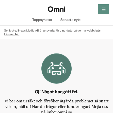
meny
Hem
Toppnyheter
Senaste nytt
Schibsted News Media AB är ansvarig för dina data på denna webbplats.
Läs mer här
Oj! Något har gått fel.
Vi ber om ursäkt och försöker åtgärda problemet så snart
vi kan, håll ut! Har du frågor eller funderingar? Mejla oss
på info@omni.se