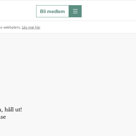
Bli medlem
meny
na webbplats.
Läs mer här
 håll ut!
.se