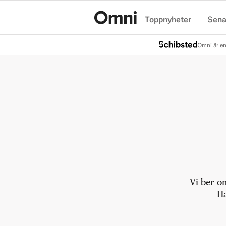
Toppnyheter
Sena
Hem
Omni är en
Vi ber o
Ha