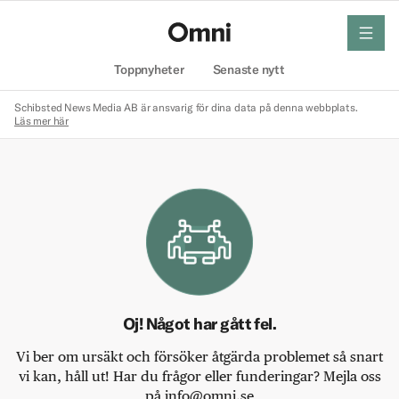
meny
Hem
Toppnyheter
Senaste nytt
Schibsted News Media AB är ansvarig för dina data på denna webbplats.
Läs mer här
Oj! Något har gått fel.
Vi ber om ursäkt och försöker åtgärda problemet så snart
vi kan, håll ut! Har du frågor eller funderingar? Mejla oss
på info@omni.se