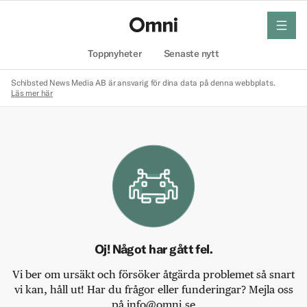
meny
Hem
Toppnyheter
Senaste nytt
Schibsted News Media AB är ansvarig för dina data på denna webbplats.
Läs mer här
Oj! Något har gått fel.
Vi ber om ursäkt och försöker åtgärda problemet så snart
vi kan, håll ut! Har du frågor eller funderingar? Mejla oss
på info@omni.se