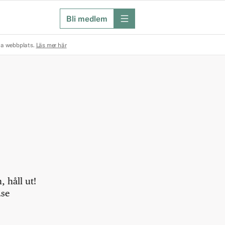
Bli medlem
meny
na webbplats.
Läs mer här
 håll ut!
.se