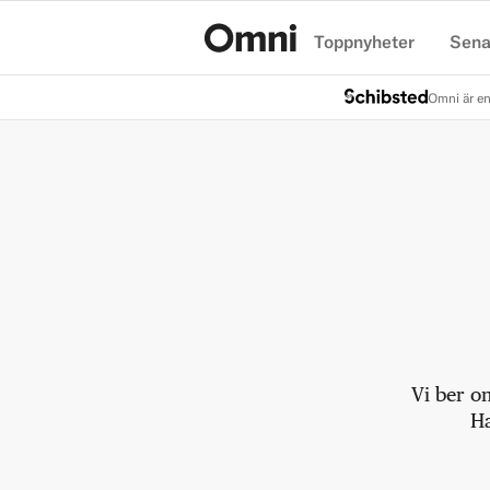
Toppnyheter
Sena
Hem
Omni är en
Vi ber o
Ha