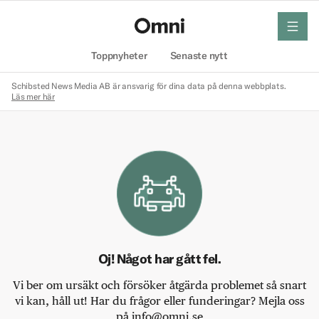
meny
Hem
Toppnyheter
Senaste nytt
Schibsted News Media AB är ansvarig för dina data på denna webbplats.
Läs mer här
Oj! Något har gått fel.
Vi ber om ursäkt och försöker åtgärda problemet så snart
vi kan, håll ut! Har du frågor eller funderingar? Mejla oss
på info@omni.se