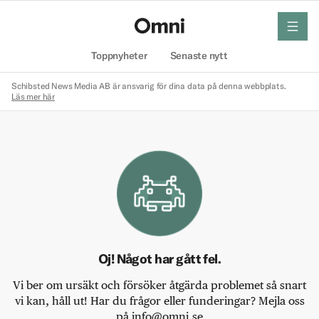
meny
Hem
Toppnyheter
Senaste nytt
Schibsted News Media AB är ansvarig för dina data på denna webbplats.
Läs mer här
Oj! Något har gått fel.
Vi ber om ursäkt och försöker åtgärda problemet så snart
vi kan, håll ut! Har du frågor eller funderingar? Mejla oss
på info@omni.se