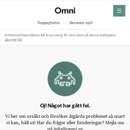
meny
Hem
Toppnyheter
Senaste nytt
Schibsted News Media AB är ansvarig för dina data på denna webbplats.
Läs mer här
Oj! Något har gått fel.
Vi ber om ursäkt och försöker åtgärda problemet så snart
vi kan, håll ut! Har du frågor eller funderingar? Mejla oss
på info@omni.se