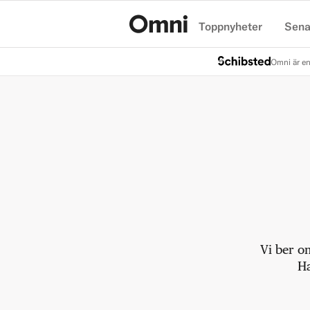
Toppnyheter
Sena
Hem
Omni är en
Vi ber o
Ha