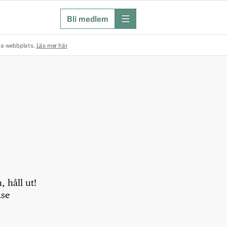
Bli medlem
meny
na webbplats.
Läs mer här
 håll ut!
.se