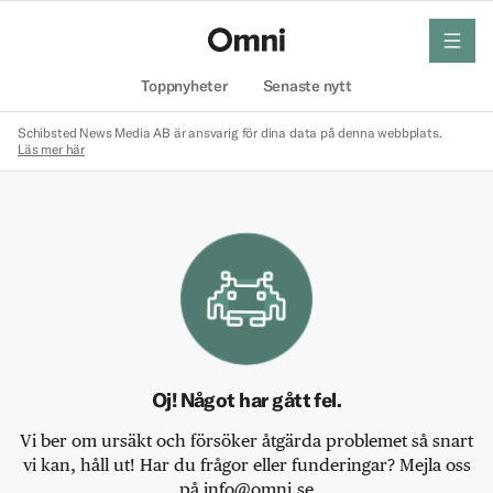
meny
Hem
Toppnyheter
Senaste nytt
Schibsted News Media AB är ansvarig för dina data på denna webbplats.
Läs mer här
Oj! Något har gått fel.
Vi ber om ursäkt och försöker åtgärda problemet så snart
vi kan, håll ut! Har du frågor eller funderingar? Mejla oss
på info@omni.se