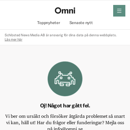
meny
Hem
Toppnyheter
Senaste nytt
Schibsted News Media AB är ansvarig för dina data på denna webbplats.
Läs mer här
Oj! Något har gått fel.
Vi ber om ursäkt och försöker åtgärda problemet så snart
vi kan, håll ut! Har du frågor eller funderingar? Mejla oss
på info@omni.se