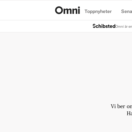
Toppnyheter
Sena
Hem
Omni är en
Vi ber o
Ha