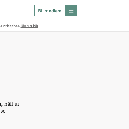
Bli medlem
meny
na webbplats.
Läs mer här
 håll ut!
.se