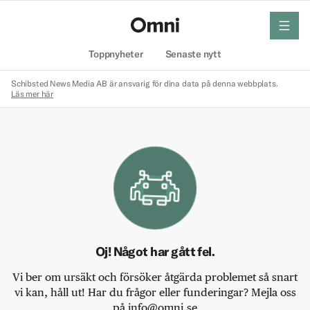
meny
Hem
Toppnyheter
Senaste nytt
Schibsted News Media AB är ansvarig för dina data på denna webbplats.
Läs mer här
Oj! Något har gått fel.
Vi ber om ursäkt och försöker åtgärda problemet så snart
vi kan, håll ut! Har du frågor eller funderingar? Mejla oss
på info@omni.se