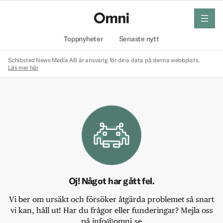
meny
Hem
Toppnyheter
Senaste nytt
Schibsted News Media AB är ansvarig för dina data på denna webbplats.
Läs mer här
Oj! Något har gått fel.
Vi ber om ursäkt och försöker åtgärda problemet så snart
vi kan, håll ut! Har du frågor eller funderingar? Mejla oss
på info@omni.se