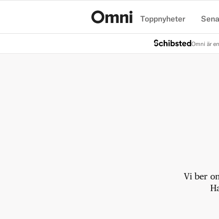
Toppnyheter
Sena
Hem
Omni är en
Vi ber o
Ha