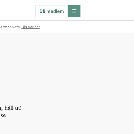
Bli medlem
meny
na webbplats.
Läs mer här
 håll ut!
.se