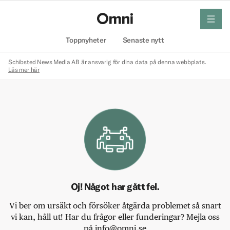
meny
Hem
Toppnyheter
Senaste nytt
Schibsted News Media AB är ansvarig för dina data på denna webbplats.
Läs mer här
Oj! Något har gått fel.
Vi ber om ursäkt och försöker åtgärda problemet så snart
vi kan, håll ut! Har du frågor eller funderingar? Mejla oss
på info@omni.se