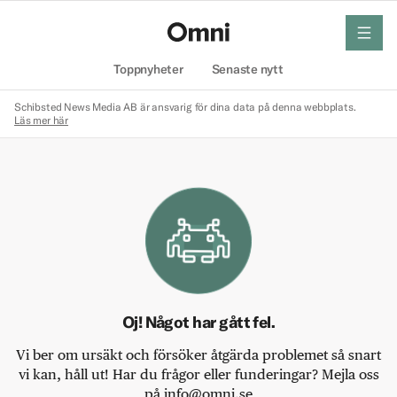
meny
Hem
Toppnyheter
Senaste nytt
Schibsted News Media AB är ansvarig för dina data på denna webbplats.
Läs mer här
Oj! Något har gått fel.
Vi ber om ursäkt och försöker åtgärda problemet så snart
vi kan, håll ut! Har du frågor eller funderingar? Mejla oss
på info@omni.se