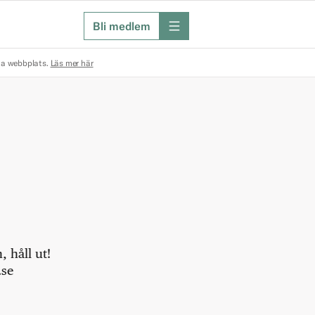
Bli medlem
meny
na webbplats.
Läs mer här
 håll ut!
.se