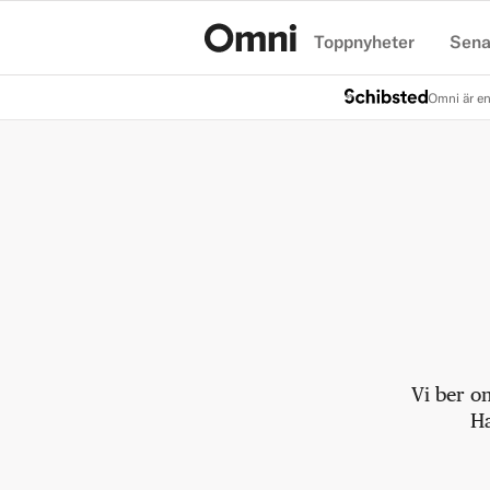
Toppnyheter
Sena
Hem
Omni är en
Vi ber o
Ha