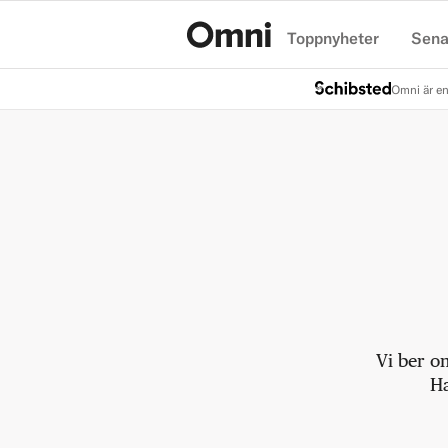
Toppnyheter
Sena
Hem
Omni är en
Vi ber o
Ha