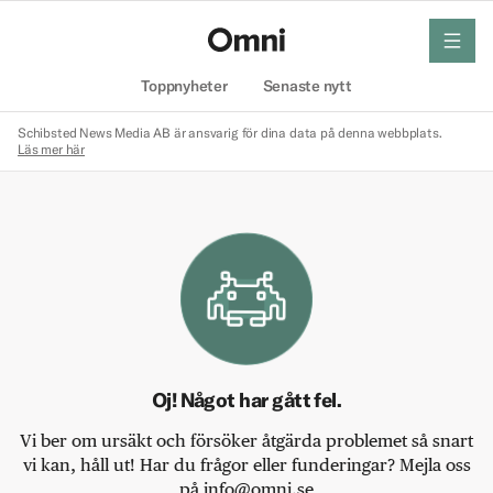
meny
Hem
Toppnyheter
Senaste nytt
Schibsted News Media AB är ansvarig för dina data på denna webbplats.
Läs mer här
Oj! Något har gått fel.
Vi ber om ursäkt och försöker åtgärda problemet så snart
vi kan, håll ut! Har du frågor eller funderingar? Mejla oss
på info@omni.se