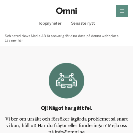
meny
Hem
Toppnyheter
Senaste nytt
Schibsted News Media AB är ansvarig för dina data på denna webbplats.
Läs mer här
Oj! Något har gått fel.
Vi ber om ursäkt och försöker åtgärda problemet så snart
vi kan, håll ut! Har du frågor eller funderingar? Mejla oss
på info@omni.se