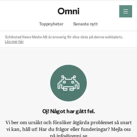
meny
Hem
Toppnyheter
Senaste nytt
Schibsted News Media AB är ansvarig för dina data på denna webbplats.
Läs mer här
Oj! Något har gått fel.
Vi ber om ursäkt och försöker åtgärda problemet så snart
vi kan, håll ut! Har du frågor eller funderingar? Mejla oss
på info@omni.se