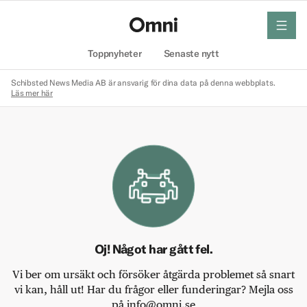
meny
Hem
Toppnyheter
Senaste nytt
Schibsted News Media AB är ansvarig för dina data på denna webbplats.
Läs mer här
Oj! Något har gått fel.
Vi ber om ursäkt och försöker åtgärda problemet så snart
vi kan, håll ut! Har du frågor eller funderingar? Mejla oss
på info@omni.se