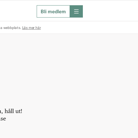
Bli medlem
meny
na webbplats.
Läs mer här
 håll ut!
.se