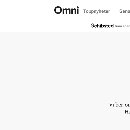
Toppnyheter
Sena
Hem
Omni är en
Vi ber o
Ha