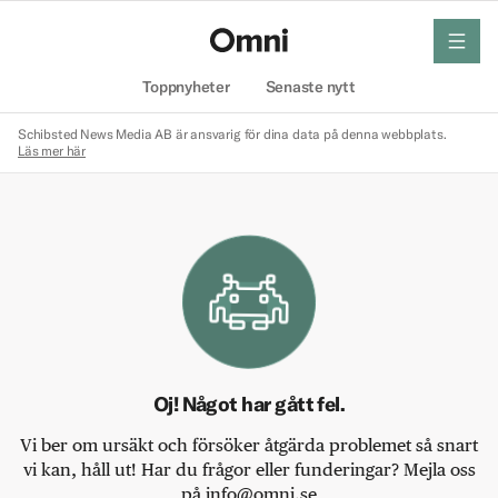
meny
Hem
Toppnyheter
Senaste nytt
Schibsted News Media AB är ansvarig för dina data på denna webbplats.
Läs mer här
Oj! Något har gått fel.
Vi ber om ursäkt och försöker åtgärda problemet så snart
vi kan, håll ut! Har du frågor eller funderingar? Mejla oss
på info@omni.se