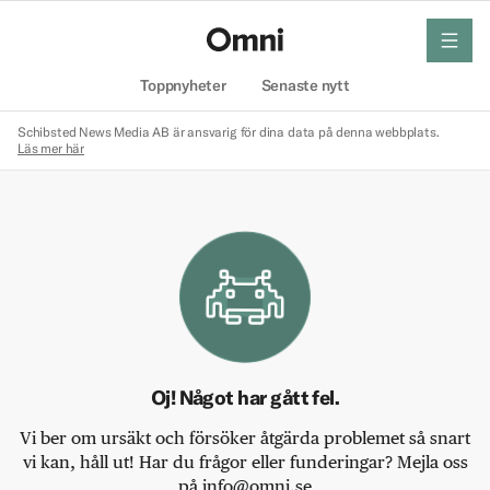
meny
Hem
Toppnyheter
Senaste nytt
Schibsted News Media AB är ansvarig för dina data på denna webbplats.
Läs mer här
Oj! Något har gått fel.
Vi ber om ursäkt och försöker åtgärda problemet så snart
vi kan, håll ut! Har du frågor eller funderingar? Mejla oss
på info@omni.se