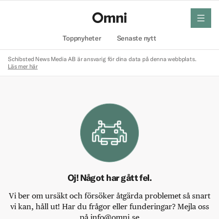
meny
Hem
Toppnyheter
Senaste nytt
Schibsted News Media AB är ansvarig för dina data på denna webbplats.
Läs mer här
Oj! Något har gått fel.
Vi ber om ursäkt och försöker åtgärda problemet så snart
vi kan, håll ut! Har du frågor eller funderingar? Mejla oss
på info@omni.se