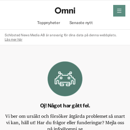
meny
Hem
Toppnyheter
Senaste nytt
Schibsted News Media AB är ansvarig för dina data på denna webbplats.
Läs mer här
Oj! Något har gått fel.
Vi ber om ursäkt och försöker åtgärda problemet så snart
vi kan, håll ut! Har du frågor eller funderingar? Mejla oss
på info@omni.se