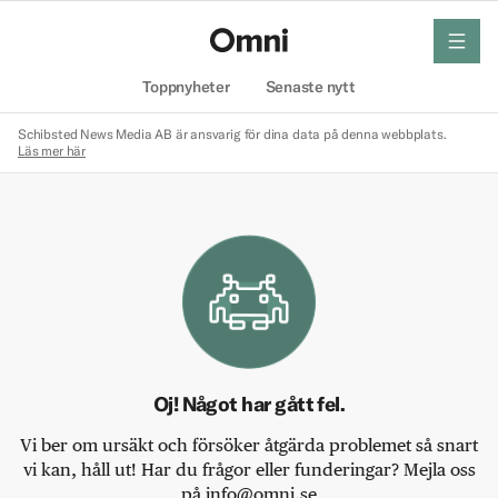
meny
Hem
Toppnyheter
Senaste nytt
Schibsted News Media AB är ansvarig för dina data på denna webbplats.
Läs mer här
Oj! Något har gått fel.
Vi ber om ursäkt och försöker åtgärda problemet så snart
vi kan, håll ut! Har du frågor eller funderingar? Mejla oss
på info@omni.se