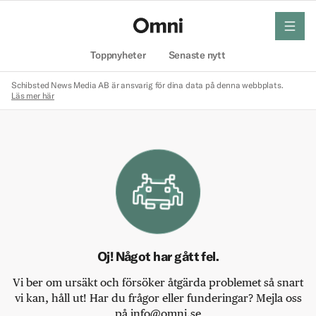
meny
Hem
Toppnyheter
Senaste nytt
Schibsted News Media AB är ansvarig för dina data på denna webbplats.
Läs mer här
Oj! Något har gått fel.
Vi ber om ursäkt och försöker åtgärda problemet så snart
vi kan, håll ut! Har du frågor eller funderingar? Mejla oss
på info@omni.se