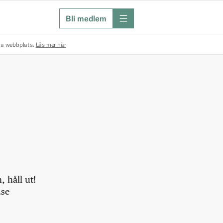
Bli medlem
meny
na webbplats.
Läs mer här
 håll ut!
.se