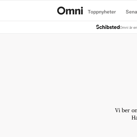
Toppnyheter
Sena
Hem
Omni är en
Vi ber o
Ha