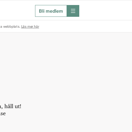
Bli medlem
meny
na webbplats.
Läs mer här
 håll ut!
.se