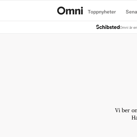
Toppnyheter
Sena
Hem
Omni är en
Vi ber o
Ha