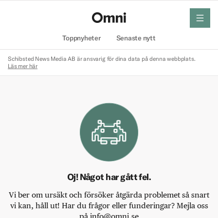
meny
Hem
Toppnyheter
Senaste nytt
Schibsted News Media AB är ansvarig för dina data på denna webbplats.
Läs mer här
Oj! Något har gått fel.
Vi ber om ursäkt och försöker åtgärda problemet så snart
vi kan, håll ut! Har du frågor eller funderingar? Mejla oss
på info@omni.se