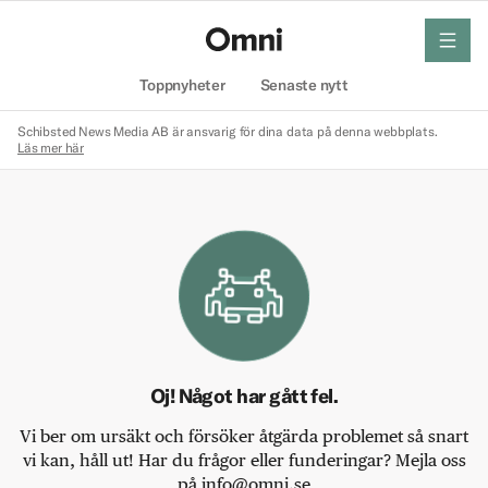
meny
Hem
Toppnyheter
Senaste nytt
Schibsted News Media AB är ansvarig för dina data på denna webbplats.
Läs mer här
Oj! Något har gått fel.
Vi ber om ursäkt och försöker åtgärda problemet så snart
vi kan, håll ut! Har du frågor eller funderingar? Mejla oss
på info@omni.se