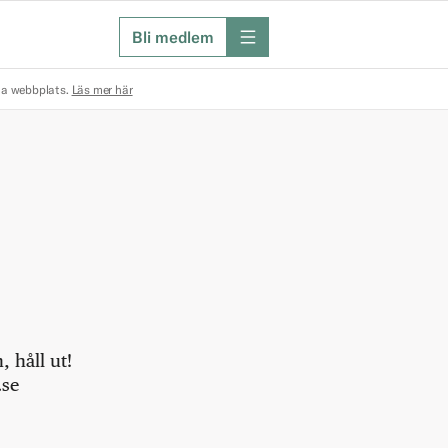
Bli medlem
meny
na webbplats.
Läs mer här
 håll ut!
.se