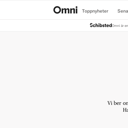
Toppnyheter
Sena
Hem
Omni är en
Vi ber o
Ha