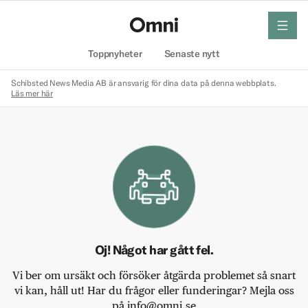
meny
Hem
Toppnyheter
Senaste nytt
Schibsted News Media AB är ansvarig för dina data på denna webbplats.
Läs mer här
Oj! Något har gått fel.
Vi ber om ursäkt och försöker åtgärda problemet så snart
vi kan, håll ut! Har du frågor eller funderingar? Mejla oss
på info@omni.se