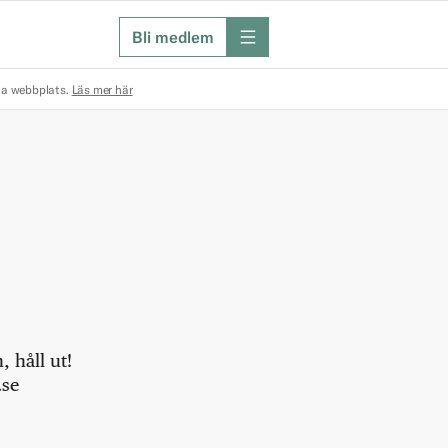
Bli medlem
meny
na webbplats.
Läs mer här
 håll ut!
.se