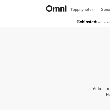
Toppnyheter
Sena
Hem
Omni är en
Vi ber o
Ha