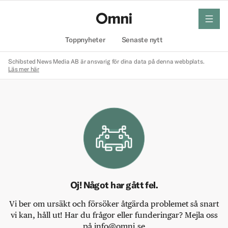
meny
Hem
Toppnyheter
Senaste nytt
Schibsted News Media AB är ansvarig för dina data på denna webbplats.
Läs mer här
Oj! Något har gått fel.
Vi ber om ursäkt och försöker åtgärda problemet så snart
vi kan, håll ut! Har du frågor eller funderingar? Mejla oss
på info@omni.se