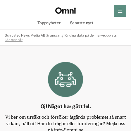
meny
Hem
Toppnyheter
Senaste nytt
Schibsted News Media AB är ansvarig för dina data på denna webbplats.
Läs mer här
Oj! Något har gått fel.
Vi ber om ursäkt och försöker åtgärda problemet så snart
vi kan, håll ut! Har du frågor eller funderingar? Mejla oss
på info@omni.se