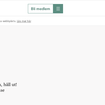
Bli medlem
meny
na webbplats.
Läs mer här
 håll ut!
.se