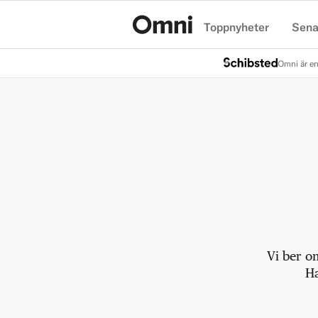
Toppnyheter
Sena
Hem
Omni är en
Vi ber o
Ha