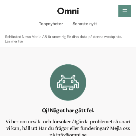
meny
Hem
Toppnyheter
Senaste nytt
Schibsted News Media AB är ansvarig för dina data på denna webbplats.
Läs mer här
Oj! Något har gått fel.
Vi ber om ursäkt och försöker åtgärda problemet så snart
vi kan, håll ut! Har du frågor eller funderingar? Mejla oss
på info@omni.se