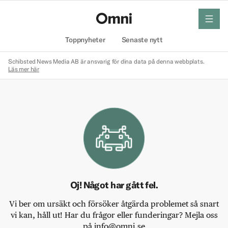
meny
Hem
Toppnyheter
Senaste nytt
Schibsted News Media AB är ansvarig för dina data på denna webbplats.
Läs mer här
Oj! Något har gått fel.
Vi ber om ursäkt och försöker åtgärda problemet så snart
vi kan, håll ut! Har du frågor eller funderingar? Mejla oss
på info@omni.se