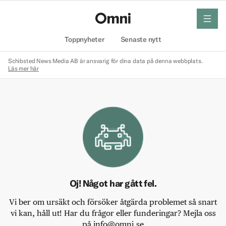
meny
Hem
Toppnyheter
Senaste nytt
Schibsted News Media AB är ansvarig för dina data på denna webbplats.
Läs mer här
Oj! Något har gått fel.
Vi ber om ursäkt och försöker åtgärda problemet så snart
vi kan, håll ut! Har du frågor eller funderingar? Mejla oss
på info@omni.se