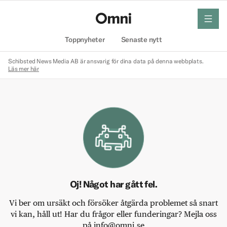
meny
Hem
Toppnyheter
Senaste nytt
Schibsted News Media AB är ansvarig för dina data på denna webbplats.
Läs mer här
Oj! Något har gått fel.
Vi ber om ursäkt och försöker åtgärda problemet så snart
vi kan, håll ut! Har du frågor eller funderingar? Mejla oss
på info@omni.se