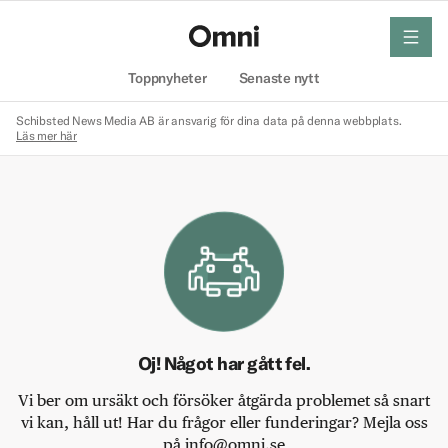
meny
Hem
Toppnyheter
Senaste nytt
Schibsted News Media AB är ansvarig för dina data på denna webbplats.
Läs mer här
Oj! Något har gått fel.
Vi ber om ursäkt och försöker åtgärda problemet så snart
vi kan, håll ut! Har du frågor eller funderingar? Mejla oss
på info@omni.se