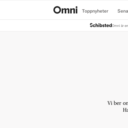
Toppnyheter
Sena
Hem
Omni är en
Vi ber o
Ha