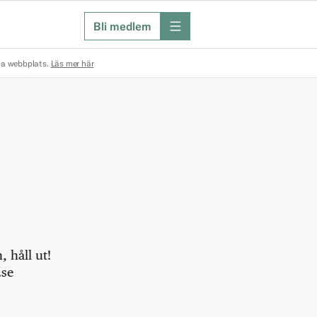
Bli medlem
meny
na webbplats.
Läs mer här
 håll ut!
.se