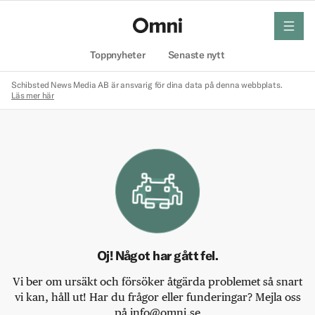
meny
Hem
Toppnyheter
Senaste nytt
Schibsted News Media AB är ansvarig för dina data på denna webbplats.
Läs mer här
Oj! Något har gått fel.
Vi ber om ursäkt och försöker åtgärda problemet så snart
vi kan, håll ut! Har du frågor eller funderingar? Mejla oss
på info@omni.se